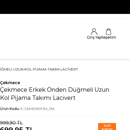
Giriş Yap
Sepetim
MELI UZUN KOL PIJAMA TAKIMI LACIVERT
Çekmece
Çekmece Erkek Önden Düğmeli Uzun
Kol Pijama Takımı Lacivert
Ürün Kodu:
E-CKMERKPJM_136
999,90
TL
%
30
699,95
TL
İndirim