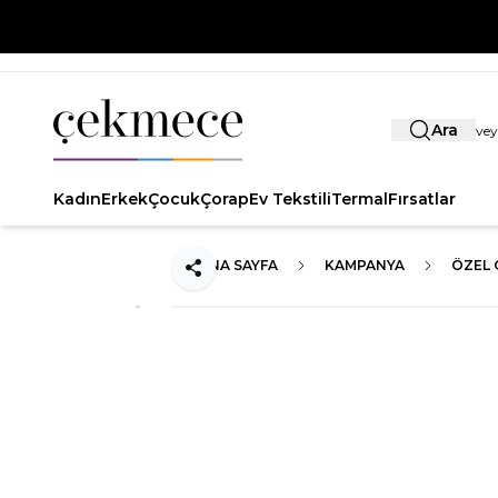
Ara
Kadın
Erkek
Çocuk
Çorap
Ev Tekstili
Termal
Fırsatlar
ANA SAYFA
KAMPANYA
ÖZEL 
Paylaş