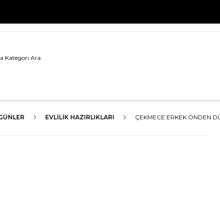
500 TL VE ÜZERİ TÜM ALIŞVERİŞLERDE
KARGO BEDAVA!
GÜNLER
EVLILIK HAZIRLIKLARI
ÇEKMECE ERKEK ÖNDEN DÜĞ