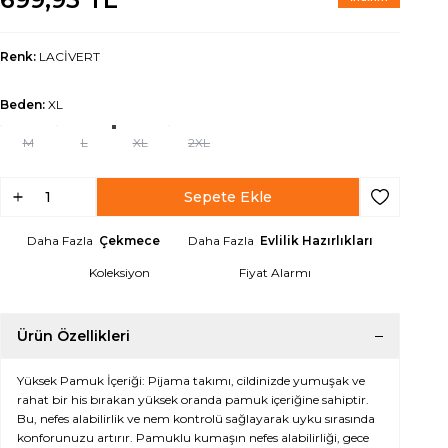
Renk:
LACİVERT
Beden:
XL
M
L
XL
2XL
Sepete Ekle
Favoriye Ek
Daha Fazla
Çekmece
Daha Fazla
Evlilik Hazırlıkları
Koleksiyon
Fiyat Alarmı
Ürün Özellikleri
Yüksek Pamuk İçeriği: Pijama takımı, cildinizde yumuşak ve
rahat bir his bırakan yüksek oranda pamuk içeriğine sahiptir.
Bu, nefes alabilirlik ve nem kontrolü sağlayarak uyku sırasında
konforunuzu artırır. Pamuklu kumaşın nefes alabilirliği, gece