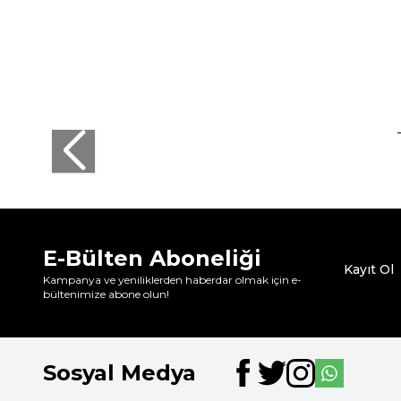
E-Bülten Aboneliği
Kayıt Ol
Kampanya ve yeniliklerden haberdar olmak için e-
bültenimize abone olun!
Sosyal Medya