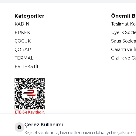
Kategoriler
Önemli Bi
KADIN
Teslimat Koş
ERKEK
Üyelik Sözl
ÇOCUK
Satış Sözle
ÇORAP
Garanti ve İ
TERMAL
Gizlilik ve 
EV TEKSTİL
Bostancı Mah. Dar yol Sok. Safir sitesi 5/1 B Blok K
Çerez Kullanımı
Kişisel verileriniz, hizmetlerimizin daha iyi bir şekil