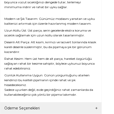
boyunca vücut sıcaklığınızı dengede tutar, terlemeyi
minimuma indirir ve rahat bir uyku sağlar.
Modern ve Şık Tasarım: Günümüz modasını yansıtan ve uyku
kalitenizi artırmak için özenle hazırlanmış modern tasarım.
Uzun Kollu Üst: Üst parça, serin gecelerde ekstra koruma ve
sıcaklık sağlamak için uzun kollu olarak tasarlanmıştır.
Desenli Alt Parça: Alt kısım, kırmızı ve lacivert tonlarında klasik
kareli desenle süslenmiştir, bu da pijamaya şık bir görünüm
kazandırır.
Rahat Kesim: Hem üst hem de alt parça, hareket özgürlüğü
sağlayan rahat bir kesime sahiptir, böylece uykunuz boyunca
rahat edebilirsiniz.
Günlük Kullanıma Uygun: Günün yorgunluğunu atarken
kendinizi bu kaliteli pijamanın içinde rahat ve şık
hissedeceksiniz.
Sadece uyurken değil, evde geçirdiğiniz rahat zamanlarda da
kullanabileceğiniz çok yönlü bir pijama takımıdır.
Ödeme Seçenekleri