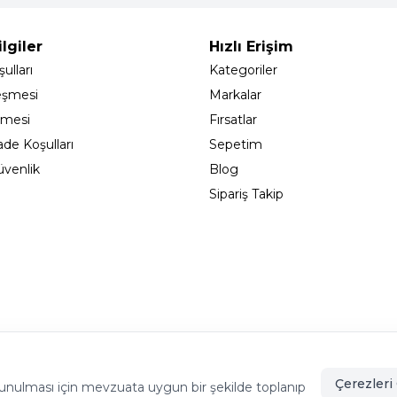
lgiler
Hızlı Erişim
ulları
Kategoriler
eşmesi
Markalar
şmesi
Fırsatlar
ade Koşulları
Sepetim
Güvenlik
Blog
Sipariş Takip
adıköy - İSTANBUL
info@cekmeceonline.com
05462356
Çerezleri 
de sunulması için mevzuata uygun bir şekilde toplanıp