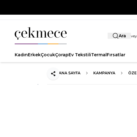
Ara
Kadın
Erkek
Çocuk
Çorap
Ev Tekstili
Termal
Fırsatlar
ANA SAYFA
KAMPANYA
ÖZE
Paylaş