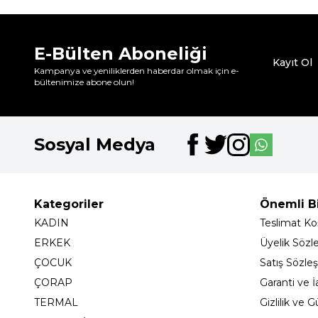
E-Bülten Aboneliği
Kayıt Ol
Kampanya ve yeniliklerden haberdar olmak için e-
bültenimize abone olun!
Sosyal Medya
Kategoriler
Önemli Bi
KADIN
Teslimat Koş
ERKEK
Üyelik Sözl
ÇOCUK
Satış Sözle
ÇORAP
Garanti ve İ
TERMAL
Gizlilik ve 