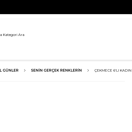
500 TL VE ÜZERİ TÜM ALIŞVERİŞLERDE
KARGO BEDAVA!
L GÜNLER
SENIN GERÇEK RENKLERIN
ÇEKMECE 6'LI KADI