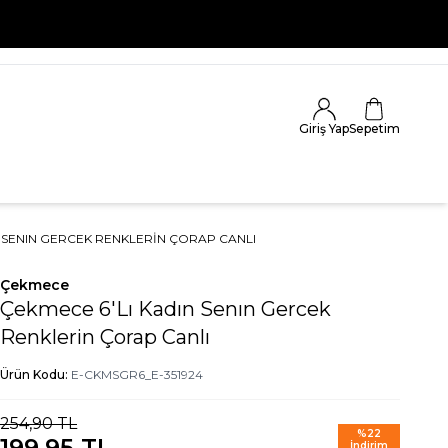
Giriş Yap
Sepetim
N SENIN GERCEK RENKLERIN ÇORAP CANLI
Çekmece
Çekmece 6'Lı Kadın Senın Gercek
Renklerin Çorap Canlı
Ürün Kodu:
E-CKMSGR6_E-351924
254,90
TL
%
22
199,95
TL
İndirim