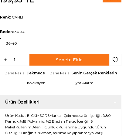
Renk:
CANLI
Beden:
36-40
36-40
Sepete Ekle
Favoriye Ek
Daha Fazla
Çekmece
Daha Fazla
Senin Gerçek Renklerin
Koleksiyon
Fiyat Alarmı
Ürün Özellikleri
Ürün Kodu : E-CKMSGR6Marka : ÇekmeceÜrün İçeriği : %80
Pamuk ,%18 Polyamid, %2 Elastan Paket İçeriği : 6'lı
PaketKullanım Alanı : Günlük Kullanıma Uygundur.Ürün
Özelliği : Bileğinizi sıkmaz, aşınma ve yıpranmaya karşı