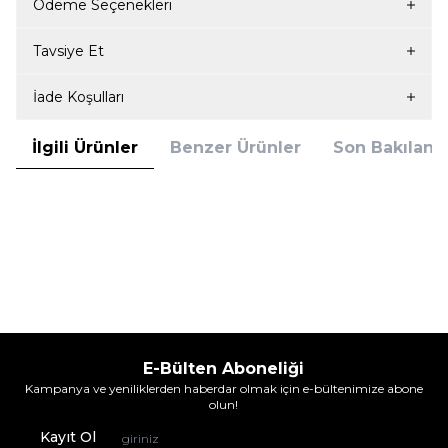
Ödeme Seçenekleri
Tavsiye Et
İade Koşulları
İlgili Ürünler
Benzer Ürünler
Son Bakılanla
ükendi
Blackspade
Blackspade Unisex Termal Polar
Eldiven 9984 - Lacivert
449,95
TL
%
22
350,00
TL
İndirim
E-Bülten Aboneliği
Kampanya ve yeniliklerden haberdar olmak için e-bültenimize abone
olun!
Kayıt Ol