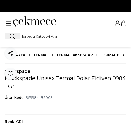
500 TL VE ÜZERİ TÜM ALIŞVERİŞLERDE
KARGO BEDAVA!
Giriş Ya
Sep
Ara
ANA SAYFA
TERMAL
TERMAL AKSESUAR
TERMAL ELDIVE
Paylaş
Blackspade
Favoriye Ekle
Blackspade Unisex Termal Polar Eldiven 9984
- Gri
Ürün Kodu:
BS9984_BS003
Renk:
GRİ