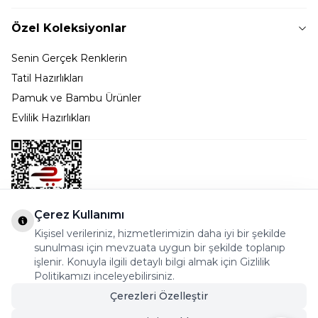
Özel Koleksiyonlar
Senin Gerçek Renklerin
Tatil Hazırlıkları
Pamuk ve Bambu Ürünler
Evlilik Hazırlıkları
Çerez Kullanımı
Kişisel verileriniz, hizmetlerimizin daha iyi bir şekilde
Bostancı Mah. Dar yol Sok. Safir sitesi 5/1 B Blok
sunulması için mevzuata uygun bir şekilde toplanıp
Kadıköy - İSTANBUL
işlenir. Konuyla ilgili detaylı bilgi almak için Gizlilik
Politikamızı inceleyebilirsiniz.
info@cekmeceonline.com
Çerezleri Özelleştir
05462356323 - 0546CEKMECE