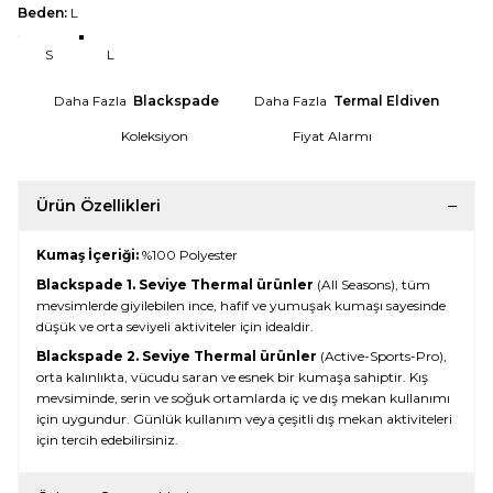
Beden:
L
S
L
Daha Fazla
Blackspade
Daha Fazla
Termal Eldiven
Koleksiyon
Fiyat Alarmı
Ürün Özellikleri
Kumaş İçeriği:
%100 Polyester
Blackspade 1. Seviye Thermal ürünler
(All Seasons), tüm
mevsimlerde giyilebilen ince, hafif ve yumuşak kumaşı sayesinde
düşük ve orta seviyeli aktiviteler için idealdir.
Blackspade 2. Seviye Thermal ürünler
(Active-Sports-Pro),
orta kalınlıkta, vücudu saran ve esnek bir kumaşa sahiptir. Kış
mevsiminde, serin ve soğuk ortamlarda iç ve dış mekan kullanımı
için uygundur. Günlük kullanım veya çeşitli dış mekan aktiviteleri
için tercih edebilirsiniz.