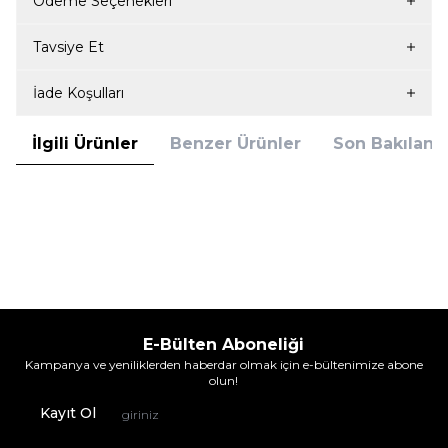
Ödeme Seçenekleri
Tavsiye Et
İade Koşulları
İlgili Ürünler
Benzer Ürünler
Son Bakılanla
Tükendi
Blackspade
Blackspade
Blackspade Erkek Atlet Silver 9305 -
Blackspade Erkek Atlet Silver 9305 -
Beyaz
Gri Melanj
999,95
TL
999,95
TL
E-Bülten Aboneliği
Kampanya ve yeniliklerden haberdar olmak için e-bültenimize abone
olun!
Kayıt Ol