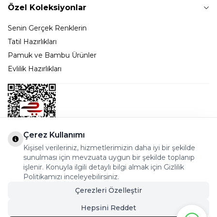
Özel Koleksiyonlar
Senin Gerçek Renklerin
Tatil Hazırlıkları
Pamuk ve Bambu Ürünler
Evlilik Hazırlıkları
Çerez Kullanımı
Kişisel verileriniz, hizmetlerimizin daha iyi bir şekilde
Bostancı Mah. Dar yol Sok. Safir sitesi 5/1 B Blok
sunulması için mevzuata uygun bir şekilde toplanıp
Kadıköy - İSTANBUL
işlenir. Konuyla ilgili detaylı bilgi almak için Gizlilik
Politikamızı inceleyebilirsiniz.
info@cekmeceonline.com
Çerezleri Özelleştir
05462356323 - 0546CEKMECE
Hepsini Reddet