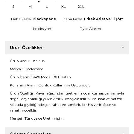
S
M
L
XL
2XL
Daha Fazla
Blackspade
Daha Fazla
Erkek Atlet ve Tişört
Koleksiyon
Fiyat Alarmı
Ürün Özellikleri
Ürün Kodu : BS9305
Marka : Blackspade
Ürün İçeriği : 94% Modal 6% Elastan
Kullanım Alanı : Günlük Kullanıma Uygundur.
Ürün Özelliği : Kayın ağacından üretilen modal kumaş tamamıyla
doğal, dayanıklılığı yüksek bir kumaş cinsidir. Yumuşak ve hafiftir.
Vücuda giyildiğinde çok rahat ve konforlu bir his verir. Spor ve
rahat modelldir.
Menşei : Türkiye'de Üretilmiştir.