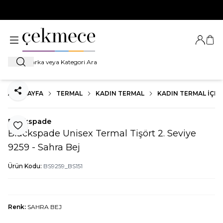
500 TL VE ÜZERİ TÜM ALIŞVERİŞLERDE
KARGO BEDAVA!
Giriş Ya
Sep
Ara
ANA SAYFA
TERMAL
KADIN TERMAL
KADIN TERMAL İÇLI
Paylaş
Blackspade
Favoriye Ekle
Blackspade Unisex Termal Tişört 2. Seviye
9259 - Sahra Bej
Ürün Kodu:
BS9259_BS151
Renk:
SAHRA BEJ