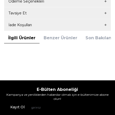
Ödeme Seçenekleri
Tavsiye Et
İade Koşulları
İlgili Ürünler
Benzer Ürünler
Son Bakılanla
Tükendi
Blackspade
Blackspade
Blackspade Unisex Termal Tişört 2.
Blackspade Unisex Termal Tişört 2.
Seviye 9259 - Kar Beyaz
Seviye 9259 - Siyah
999,95
TL
999,95
TL
E-Bülten Aboneliği
Kampanya ve yeniliklerden haberdar olmak için e-bültenimize abone
olun!
Kayıt Ol