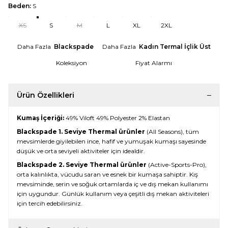
Beden:
S
XS
S
M
L
XL
2XL
Daha Fazla
Blackspade
Daha Fazla
Kadın Termal İçlik Üst
Koleksiyon
Fiyat Alarmı
Ürün Özellikleri
Kumaş İçeriği:
49% Viloft 49% Polyester 2% Elastan
Blackspade 1. Seviye Thermal ürünler
(All Seasons), tüm
mevsimlerde giyilebilen ince, hafif ve yumuşak kumaşı sayesinde
düşük ve orta seviyeli aktiviteler için idealdir.
Blackspade 2. Seviye Thermal ürünler
(Active-Sports-Pro),
orta kalınlıkta, vücudu saran ve esnek bir kumaşa sahiptir. Kış
mevsiminde, serin ve soğuk ortamlarda iç ve dış mekan kullanımı
için uygundur. Günlük kullanım veya çeşitli dış mekan aktiviteleri
için tercih edebilirsiniz.