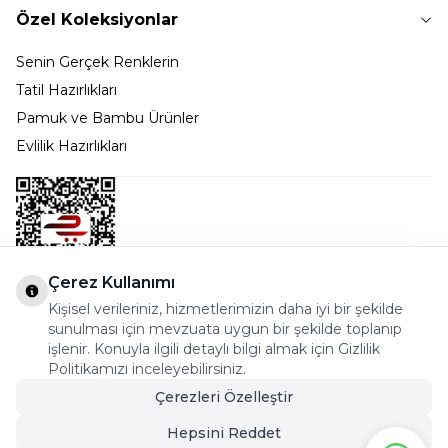
Özel Koleksiyonlar
Senin Gerçek Renklerin
Tatil Hazırlıkları
Pamuk ve Bambu Ürünler
Evlilik Hazırlıkları
Çerez Kullanımı
Kişisel verileriniz, hizmetlerimizin daha iyi bir şekilde
Bostancı Mah. Dar yol Sok. Safir sitesi 5/1 B Blok
sunulması için mevzuata uygun bir şekilde toplanıp
Kadıköy - İSTANBUL
işlenir. Konuyla ilgili detaylı bilgi almak için Gizlilik
Politikamızı inceleyebilirsiniz.
info@cekmeceonline.com
Çerezleri Özelleştir
05462356323 - 0546CEKMECE
Hepsini Reddet