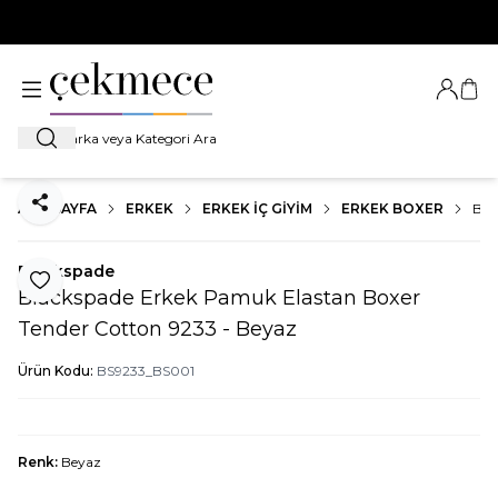
500 TL VE ÜZERİ TÜM ALIŞVERİŞLERDE
KARGO BEDAVA!
Giriş Ya
Sep
Ara
ANA SAYFA
ERKEK
ERKEK İÇ GIYIM
ERKEK BOXER
BLA
Paylaş
Blackspade
Favoriye Ekle
Blackspade Erkek Pamuk Elastan Boxer
Tender Cotton 9233 - Beyaz
Ürün Kodu:
BS9233_BS001
Renk:
Beyaz