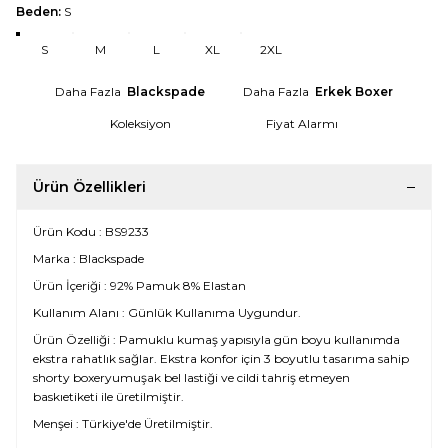
Beden:
S
S
M
L
XL
2XL
Daha Fazla
Blackspade
Daha Fazla
Erkek Boxer
Koleksiyon
Fiyat Alarmı
Ürün Özellikleri
Ürün Kodu : BS9233
Marka : Blackspade
Ürün İçeriği : 92% Pamuk 8% Elastan
Kullanım Alanı : Günlük Kullanıma Uygundur.
Ürün Özelliği : Pamuklu kumaş yapısıyla gün boyu kullanımda
ekstra rahatlık sağlar. Ekstra konfor için 3 boyutlu tasarıma sahip
shorty boxeryumuşak bel lastiği ve cildi tahriş etmeyen
baskıetiketi ile üretilmiştir.
Menşei : Türkiye'de Üretilmiştir.