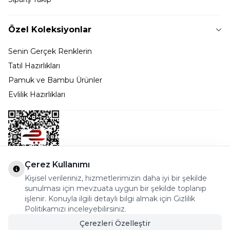
Özel Koleksiyonlar
Senin Gerçek Renklerin
Tatil Hazırlıkları
Pamuk ve Bambu Ürünler
Evlilik Hazırlıkları
Çerez Kullanımı
Kişisel verileriniz, hizmetlerimizin daha iyi bir şekilde
Bostancı Mah. Dar yol Sok. Safir sitesi 5/1 B Blok
sunulması için mevzuata uygun bir şekilde toplanıp
Kadıköy - İSTANBUL
işlenir. Konuyla ilgili detaylı bilgi almak için Gizlilik
Politikamızı inceleyebilirsiniz.
info@cekmeceonline.com
Çerezleri Özelleştir