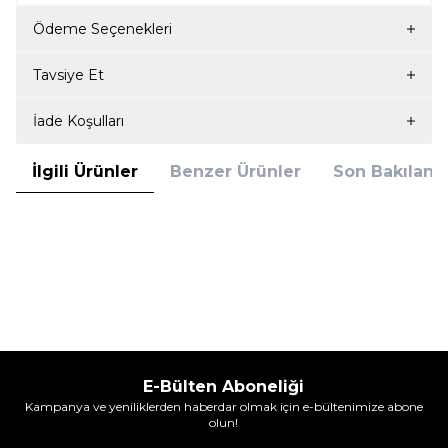
Ödeme Seçenekleri
Tavsiye Et
İade Koşulları
İlgili Ürünler
Benzer Ürünler
Son Bakılanla
Blackspade
Blackspade
Blackspade Erkek Pamuk Elastan
Blackspade Erkek Pamuk Elastan
Boxer Tender Cotton 9233 - Gri
Boxer Tender Cotton 9233 - Siyah
Melanj
699,95
TL
699,95
TL
E-Bülten Aboneliği
Kampanya ve yeniliklerden haberdar olmak için e-bültenimize abone
olun!