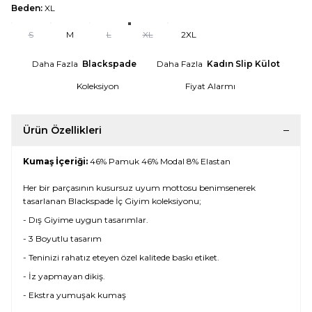
Beden:
XL
S
M
L
XL
2XL
Daha Fazla
Blackspade
Daha Fazla
Kadın Slip Külot
Koleksiyon
Fiyat Alarmı
Ürün Özellikleri
Kumaş İçeriği:
46% Pamuk 46% Modal 8% Elastan
Her bir parçasının kusursuz uyum mottosu benimsenerek
tasarlanan Blackspade İç Giyim koleksiyonu;
- Dış Giyime uygun tasarımlar.
- 3 Boyutlu tasarım
- Teninizi rahatız eteyen özel kalitede baskı etiket.
- İz yapmayan dikiş.
- Ekstra yumuşak kumaş