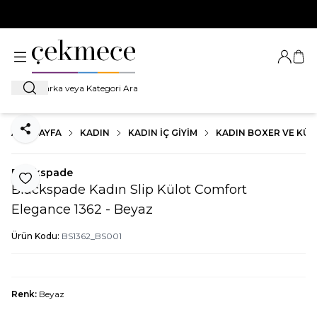
500 TL VE ÜZERİ TÜM ALIŞVERİŞLERDE
KARGO BEDAVA!
Giriş Ya
Sep
Ara
ANA SAYFA
KADIN
KADIN İÇ GIYIM
KADIN BOXER VE KÜ
Paylaş
Blackspade
Favoriye Ekle
Blackspade Kadın Slip Külot Comfort
Elegance 1362 - Beyaz
Ürün Kodu:
BS1362_BS001
Renk:
Beyaz