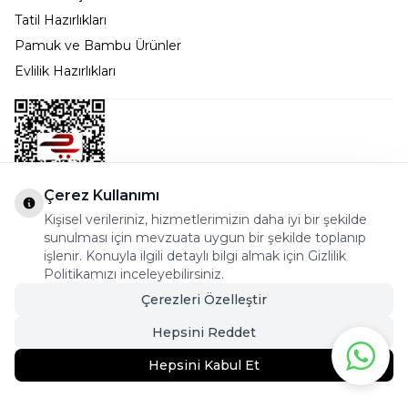
Tatil Hazırlıkları
Pamuk ve Bambu Ürünler
Evlilik Hazırlıkları
Çerez Kullanımı
Kişisel verileriniz, hizmetlerimizin daha iyi bir şekilde
Bostancı Mah. Dar yol Sok. Safir sitesi 5/1 B Blok
sunulması için mevzuata uygun bir şekilde toplanıp
Kadıköy - İSTANBUL
işlenir. Konuyla ilgili detaylı bilgi almak için Gizlilik
Politikamızı inceleyebilirsiniz.
info@cekmeceonline.com
Çerezleri Özelleştir
05462356323 - 0546CEKMECE
Hepsini Reddet
Hepsini Kabul Et
299,95
TL
Sepete Ekle