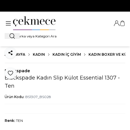
500 TL VE ÜZERİ TÜM ALIŞVERİŞLERDE
KARGO BEDAVA!
Giriş Ya
Sep
Ara
ANA SAYFA
KADIN
KADIN İÇ GIYIM
KADIN BOXER VE KÜ
Paylaş
Blackspade
Favoriye Ekle
Blackspade Kadın Slip Külot Essential 1307 -
Ten
Ürün Kodu:
BS1307_BS028
Renk:
TEN