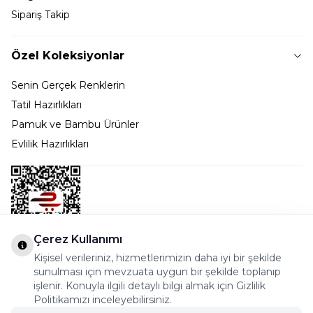
Sipariş Takip
Özel Koleksiyonlar
Senin Gerçek Renklerin
Tatil Hazırlıkları
Pamuk ve Bambu Ürünler
Evlilik Hazırlıkları
Çerez Kullanımı
Kişisel verileriniz, hizmetlerimizin daha iyi bir şekilde
Bostancı Mah. Dar yol Sok. Safir sitesi 5/1 B Blok
sunulması için mevzuata uygun bir şekilde toplanıp
Kadıköy - İSTANBUL
işlenir. Konuyla ilgili detaylı bilgi almak için Gizlilik
Politikamızı inceleyebilirsiniz.
info@cekmeceonline.com