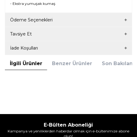
- Ekstra yumuşak kumaş
Ödeme Seçenekleri
Tavsiye Et
İade Koşulları
İlgili Ürünler
Benzer Ürünler
Son Bakılanla
Blackspade
Blackspade
Blackspade Kadın Slip Külot
Blackspade Kadın Slip Külot
Essential 1307 - Beyaz
Essential 1307 - Krem
379,95
TL
379,95
TL
E-Bülten Aboneliği
Kampanya ve yeniliklerden haberdar olmak için e-bültenimize abone
olun!