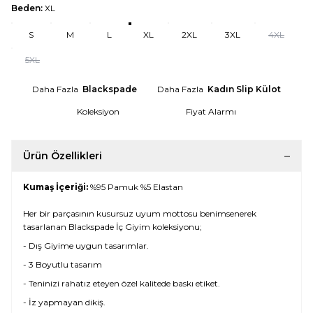
Beden:
XL
S
M
L
XL
2XL
3XL
4XL
5XL
Daha Fazla
Blackspade
Daha Fazla
Kadın Slip Külot
Koleksiyon
Fiyat Alarmı
Ürün Özellikleri
Kumaş İçeriği:
%95 Pamuk %5 Elastan
Her bir parçasının kusursuz uyum mottosu benimsenerek
tasarlanan Blackspade İç Giyim koleksiyonu;
- Dış Giyime uygun tasarımlar.
- 3 Boyutlu tasarım
- Teninizi rahatız eteyen özel kalitede baskı etiket.
- İz yapmayan dikiş.