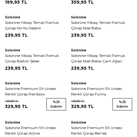
199,95
TL
359,95
TL
Solonine
Solonine
Solonine Yılbaşı Temalı Pamuk
Solonine Yılbaşı Temalı Pamuk
Çorap Ho Ho Desenli
Çorap Noel Baba
239,95
TL
239,95
TL
Solonine
Solonine
Solonine Yılbaşı Temalı Pamuk
Solonine Yılbaşı Temalı Pamuk
Çorap Baston Şeker
Çorap Noel Baba-Çam Ağacı
239,95
TL
239,95
TL
Solonine
Solonine
Solonine Premium 5'li Unisex
Solonine Premium 5'li Unisex
Renkli Çorap Rainbow
Renkli Çorap Funny
439,90
TL
439,90
TL
%
25
%
25
329,95
TL
329,95
TL
İndirim
İndirim
Solonine
Solonine
Solonine Premium 5'li Unisex
Solonine Premium 5'li Unisex
Renkli Çorap Active
Renkli Çorap Berries