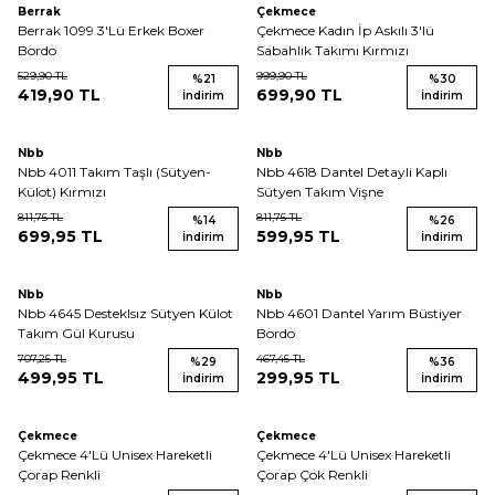
Berrak
Çekmece
Berrak 1099 3'Lü Erkek Boxer
Çekmece Kadın İp Askılı 3'lü
Bordo
Sabahlık Takımı Kırmızı
529,90
TL
999,90
TL
%
21
%
30
419,90
TL
699,90
TL
İndirim
İndirim
ükendi
Tükendi
Nbb
Nbb
Nbb 4011 Takım Taşlı (Sütyen-
Nbb 4618 Dantel Detayli Kaplı
Külot) Kırmızı
Sütyen Takım Vişne
811,75
TL
811,75
TL
%
14
%
26
699,95
TL
599,95
TL
İndirim
İndirim
Nbb
Nbb
Nbb 4645 Desteklsız Sütyen Külot
Nbb 4601 Dantel Yarım Büstiyer
Takım Gül Kurusu
Bordo
707,25
TL
467,45
TL
%
29
%
36
499,95
TL
299,95
TL
İndirim
İndirim
Çekmece
Çekmece
Çekmece 4'Lü Unisex Hareketli
Çekmece 4'Lü Unisex Hareketli
Çorap Renkli
Çorap Çok Renkli