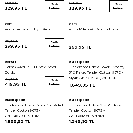
439,90
TL
439,90
TL
%
25
%
25
329,95
TL
329,95
TL
İndirim
İndirim
Penti
Penti
Penti Fantazi Jartiyer Kırmızı
Penti Mikro 40 Külotlu Bordo
375,90
TL
%
36
239,95
TL
İndirim
269,95
TL
Tükendi
Berrak
Blackspade
Berrak 4488 3'Lü Erkek Boxer
Blackspade Erkek Boxer - Shorty
Bordo
3'lü Paket Tender Cotton 9670 -
Siyah Antra Melanj Antrasit
559,90
TL
%
25
419,95
TL
İndirim
1.649,95
TL
Blackspade
Blackspade
Blackspade Erkek Boxer 3'lü Paket
Blackspade Erkek Slip 3'lü Paket
Tender Cotton 9673 -
Tender Cotton 9672 -
Gri_Lacivert_Kirmizi
Gri_Lacivert_Kirmizi
1.899,95
TL
1.549,95
TL