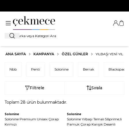
500 TL VE ÜZERİ TÜM ALIŞVERİŞLERDE
KARGO BEDAVA!
Giriş Ya
Sep
Ara
ANA SAYFA
KAMPANYA
ÖZEL GÜNLER
YILBAŞI YENI YIL
Nbb
Penti
Solonine
Berrak
Blackspade
Filtrele
Sırala
Toplam
28
ürün bulunmaktadır.
Solonine
Solonine
Solonine Premium Unisex Çorap
Solonine Yılbaşı Temalı 5&prime;li
Kırmızı
Pamuk Çorap Karışık Desenli