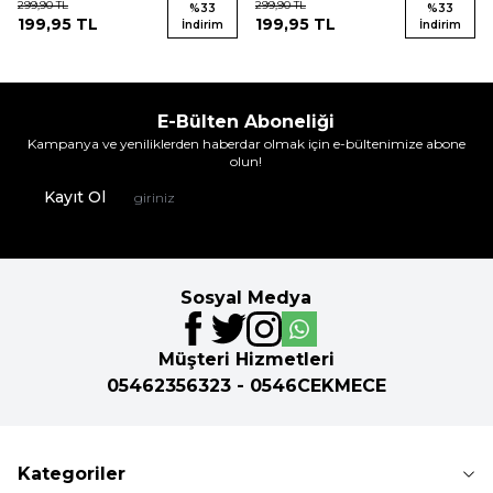
299,90
TL
299,90
TL
%
33
%
33
199,95
TL
199,95
TL
İndirim
İndirim
E-Bülten Aboneliği
Kampanya ve yeniliklerden haberdar olmak için e-bültenimize abone
olun!
Kayıt Ol
Sosyal Medya
Müşteri Hizmetleri
05462356323 - 0546CEKMECE
Kategoriler