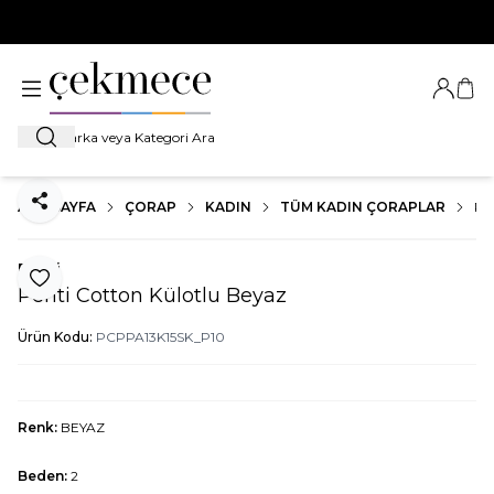
500 TL VE ÜZERİ TÜM ALIŞVERİŞLERDE
KARGO BEDAVA!
Giriş Ya
Sep
Ara
ANA SAYFA
ÇORAP
KADIN
TÜM KADIN ÇORAPLAR
PE
Paylaş
Penti
Favoriye Ekle
Penti Cotton Külotlu Beyaz
Ürün Kodu:
PCPPA13K15SK_P10
Renk:
BEYAZ
Beden:
2