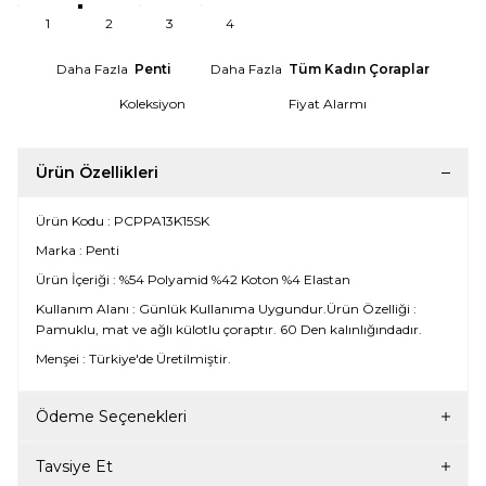
1
2
3
4
Daha Fazla
Penti
Daha Fazla
Tüm Kadın Çoraplar
Koleksiyon
Fiyat Alarmı
Ürün Özellikleri
Ürün Kodu : PCPPA13K15SK
Marka : Penti
Ürün İçeriği : %54 Polyamid %42 Koton %4 Elastan
Kullanım Alanı : Günlük Kullanıma Uygundur.Ürün Özelliği :
Pamuklu, mat ve ağlı külotlu çoraptır. 60 Den kalınlığındadır.
Menşei : Türkiye'de Üretilmiştir.
Ödeme Seçenekleri
Tavsiye Et