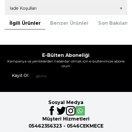
İade Koşulları
İlgili Ürünler
Benzer Ürünler
Son Bakılanla
E-Bülten Aboneliği
Kampanya ve yeniliklerden haberdar olmak için e-bültenimize abone
olun!
Kayıt Ol
Sosyal Medya
Müşteri Hizmetleri
05462356323 - 0546CEKMECE