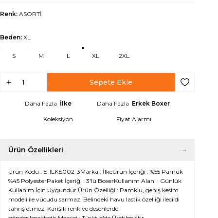
Renk:
ASORTİ
Beden:
XL
S
M
L
XL
2XL
Sepete Ekle
Favoriye Ek
Daha Fazla
İlke
Daha Fazla
Erkek Boxer
Koleksiyon
Fiyat Alarmı
Ürün Özellikleri
Ürün Kodu : E-ILKE002-3Marka : İlkeÜrün İçeriği : %55 Pamuk
%45 PolyesterPaket İçeriği : 3'lü BoxerKullanım Alanı : Günlük
Kullanım İçin Uygundur.Ürün Özelliği : Pamklu, geniş kesim
modeli ile vücudu sarmaz. Belindeki havu lastik özelliği ilecildi
tahriş etmez. Karışık renk ve desenlerde
gönderilmektedir.Menşei : Türkiye'de Üretilmiştir.