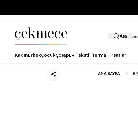
Ara
Kadın
Erkek
Çocuk
Çorap
Ev Tekstili
Termal
Fırsatlar
ANA SAYFA
E
Paylaş