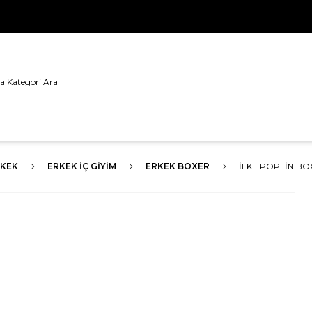
500 TL VE ÜZERİ TÜM ALIŞVERİŞLERDE
KARGO BEDAVA!
RKEK
ERKEK İÇ GIYIM
ERKEK BOXER
İLKE POPLIN BO