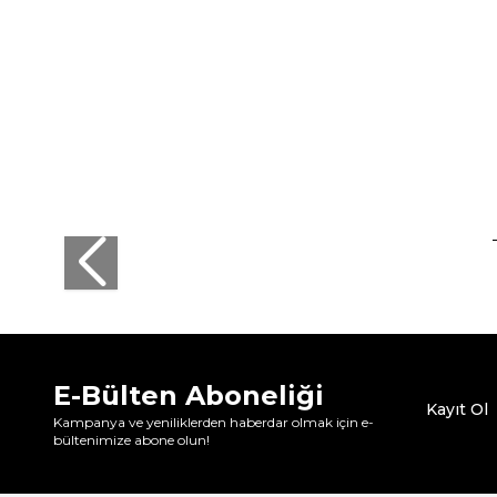
E-Bülten Aboneliği
Kayıt Ol
Kampanya ve yeniliklerden haberdar olmak için e-
bültenimize abone olun!