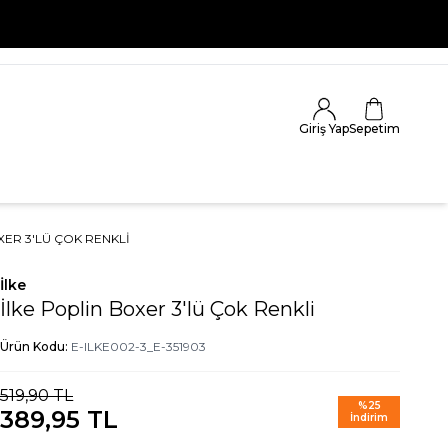
Giriş Yap
Sepetim
XER 3'LÜ ÇOK RENKLI
İlke
İlke Poplin Boxer 3'lü Çok Renkli
Ürün Kodu:
E-ILKE002-3_E-351903
519,90
TL
%
25
389,95
TL
İndirim