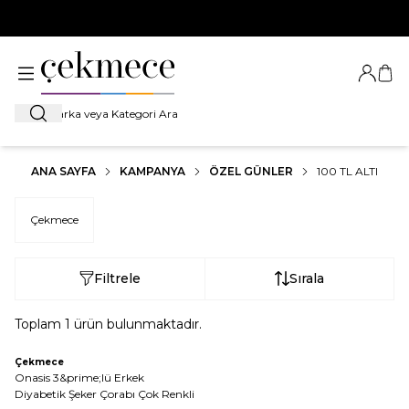
500 TL VE ÜZERİ TÜM ALIŞVERİŞLERDE
KARGO BEDAVA!
Giriş Ya
Sep
Ara
ANA SAYFA
KAMPANYA
ÖZEL GÜNLER
100 TL ALTI
Çekmece
Filtrele
Sırala
Toplam
1
ürün bulunmaktadır.
Çekmece
Onasis 3&prime;lü Erkek
Diyabetik Şeker Çorabı Çok Renkli